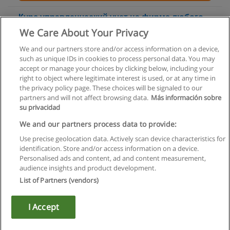
Курс управленческий учет на фирме любого
вида деятельности
We Care About Your Privacy
Центральные курсы подготовки специалистов (ЦКПС)
We and our partners store and/or access information on a device,
such as unique IDs in cookies to process personal data. You may
+ информация по E-mail
accept or manage your choices by clicking below, including your
right to object where legitimate interest is used, or at any time in
the privacy policy page. These choices will be signaled to our
partners and will not affect browsing data.
Más información sobre
su privacidad
Правила пользования
We and our partners process data to provide:
Use precise geolocation data. Actively scan device characteristics for
Конфиденциальность информации
identification. Store and/or access information on a device.
Personalised ads and content, ad and content measurement,
Напишите Educaedu
audience insights and product development.
List of Partners (vendors)
Copyright © Educaedu Business S.L. - CIF : B-95610580: -
www.educaedu.ru
I Accept