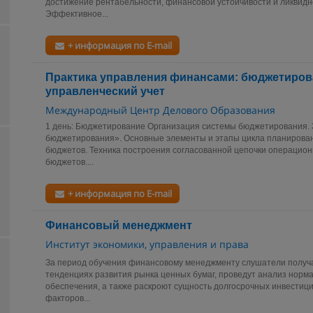
достижение рентабельности, финансовой устойчивости и ликвид
Эффективное...
+ информация по E-mail
Практика управления финансами: бюджетиров
управленческий учет
Международный Центр Делового Образования
1 день: Бюджетирование Организация системы бюджетирования.
бюджетирования». Основные элементы и этапы цикла планирован
бюджетов. Техника построения согласованной цепочки операцио
бюджетов....
+ информация по E-mail
Финансовый менеджмент
Институт экономики, управления и права
За период обучения финансовому менеджменту слушатели получ
тенденциях развития рынка ценных бумаг, проведут анализ норма
обеспечения, а также раскроют сущность долгосрочных инвестиц
факторов...