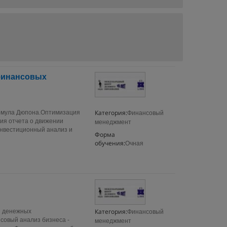
финансовых
Категория:
рмула Дюпона.Оптимизация
Финансовый
ия отчета о движении
менеджмент
нвестиционный анализ и
Форма
обучения:
Очная
Категория:
и денежных
Финансовый
совый анализ бизнеса -
менеджмент