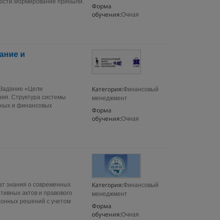
ности.Формирование прибыли.
Форма
обучения:
Очная
ание и
Категория:
 Задание «Цели
Финансовый
ия. Структура системы
менеджмент
нных и финансовых
Форма
обучения:
Очная
Категория:
ат знания о современных
Финансовый
тивных актов и правового
менеджмент
ионных решений с учетом
Форма
обучения:
Очная