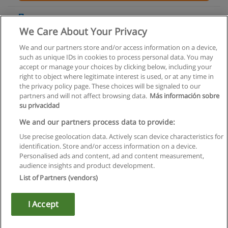
Подготовительные курсы
We Care About Your Privacy
Всероссийский заочный финансово-экономический
институт
We and our partners store and/or access information on a device,
such as unique IDs in cookies to process personal data. You may
+ информация по E-mail
accept or manage your choices by clicking below, including your
right to object where legitimate interest is used, or at any time in
the privacy policy page. These choices will be signaled to our
partners and will not affect browsing data.
Más información sobre
su privacidad
Правила пользования
We and our partners process data to provide:
Use precise geolocation data. Actively scan device characteristics for
Конфиденциальность информации
identification. Store and/or access information on a device.
Personalised ads and content, ad and content measurement,
Напишите Educaedu
audience insights and product development.
List of Partners (vendors)
Copyright © Educaedu Business S.L. - CIF : B-95610580: -
www.educaedu.ru
I Accept