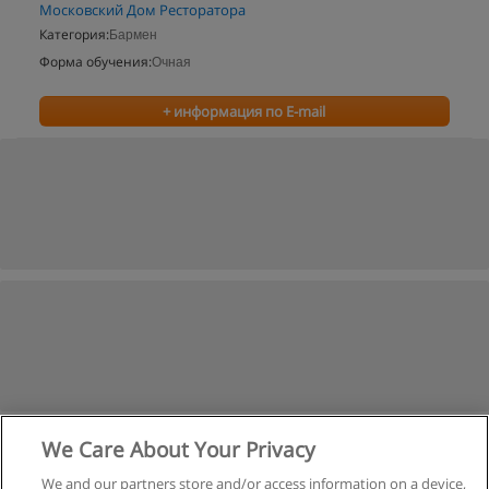
Московский Дом Ресторатора
Категория:
Бармен
Форма обучения:
Очная
+ информация по E-mail
We Care About Your Privacy
We and our partners store and/or access information on a device,