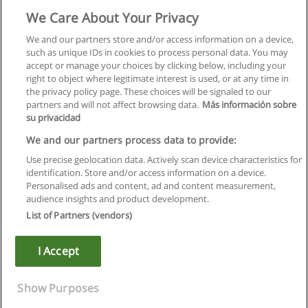
We Care About Your Privacy
We and our partners store and/or access information on a device,
such as unique IDs in cookies to process personal data. You may
accept or manage your choices by clicking below, including your
right to object where legitimate interest is used, or at any time in
the privacy policy page. These choices will be signaled to our
partners and will not affect browsing data.
Más información sobre
su privacidad
Правила пользования
We and our partners process data to provide:
Use precise geolocation data. Actively scan device characteristics for
Конфиденциальность информации
identification. Store and/or access information on a device.
Personalised ads and content, ad and content measurement,
Напишите Educaedu
audience insights and product development.
List of Partners (vendors)
Copyright © Educaedu Business S.L. - CIF : B-95610580: -
www.educaedu.ru
I Accept
Show Purposes