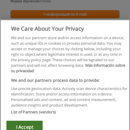
Форма обучения:
Очная
+ информация по E-mail
We Care About Your Privacy
We and our partners store and/or access information on a device,
such as unique IDs in cookies to process personal data. You may
accept or manage your choices by clicking below, including your
right to object where legitimate interest is used, or at any time in
the privacy policy page. These choices will be signaled to our
partners and will not affect browsing data.
Más información sobre
su privacidad
Правила пользования
We and our partners process data to provide:
Use precise geolocation data. Actively scan device characteristics for
Конфиденциальность информации
identification. Store and/or access information on a device.
Personalised ads and content, ad and content measurement,
Напишите Educaedu
audience insights and product development.
List of Partners (vendors)
Copyright © Educaedu Business S.L. - CIF : B-95610580: -
www.educaedu.ru
I Accept