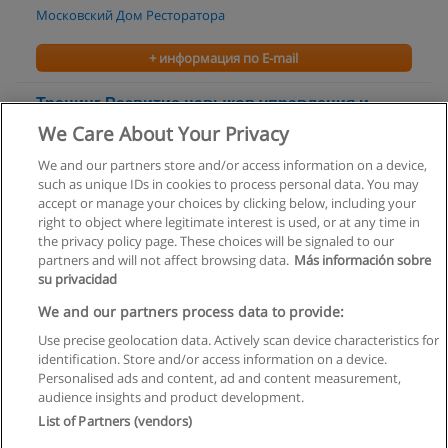
Московский Дом Ресторатора
+ информация по E-mail
Тренинг Развитие навыков управления и
наставничества
We Care About Your Privacy
АМТ Консалтинг Групп
We and our partners store and/or access information on a device,
such as unique IDs in cookies to process personal data. You may
+ информация по E-mail
accept or manage your choices by clicking below, including your
right to object where legitimate interest is used, or at any time in
the privacy policy page. These choices will be signaled to our
partners and will not affect browsing data.
Más información sobre
su privacidad
Правила пользования
We and our partners process data to provide:
Use precise geolocation data. Actively scan device characteristics for
Конфиденциальность информации
identification. Store and/or access information on a device.
Personalised ads and content, ad and content measurement,
Напишите Educaedu
audience insights and product development.
List of Partners (vendors)
Copyright © Educaedu Business S.L. - CIF : B-95610580: -
www.educaedu.ru