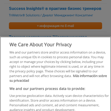
Success Insights® в практике бизнес тренеров
TriMetrix® Solutions / Диалог Менеджмент Консалтинг
+ информация по E-mail
Тренинг наставников "Наставничество -
искусство обучать!"
We Care About Your Privacy
Тренинг-центр «Говорун»
We and our partners store and/or access information on a device,
such as unique IDs in cookies to process personal data. You may
+ информация по E-mail
accept or manage your choices by clicking below, including your
right to object where legitimate interest is used, or at any time in
the privacy policy page. These choices will be signaled to our
partners and will not affect browsing data.
Más información sobre
su privacidad
Правила пользования
We and our partners process data to provide:
Use precise geolocation data. Actively scan device characteristics for
Конфиденциальность информации
identification. Store and/or access information on a device.
Personalised ads and content, ad and content measurement,
Напишите Educaedu
audience insights and product development.