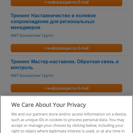
+ информация по E-mail
Тренинг Наставничество и полевое
сопровождение для региональных
менеджеров
АМТ Консалтинг Групп
+ информация по E-mail
Тренинг Мастер-наставник. Обратная связь и
контроль
АМТ Консалтинг Групп
+ информация по E-mail
Подготовка тренинг-менеджера ресторана
We Care About Your Privacy
Московский Дом Ресторатора
We and our partners store and/or access information on a device,
such as unique IDs in cookies to process personal data. You may
+ информация по E-mail
accept or manage your choices by clicking below, including your
right to object where legitimate interest is used, or at any time in