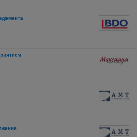
еджмента
приятием
ижения