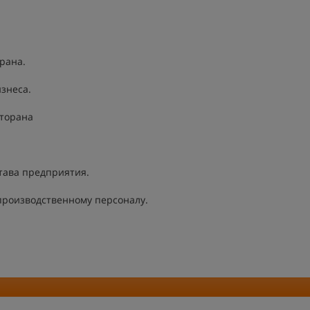
рана.
знеса.
сторана
тава предприятия.
производственному персоналу.