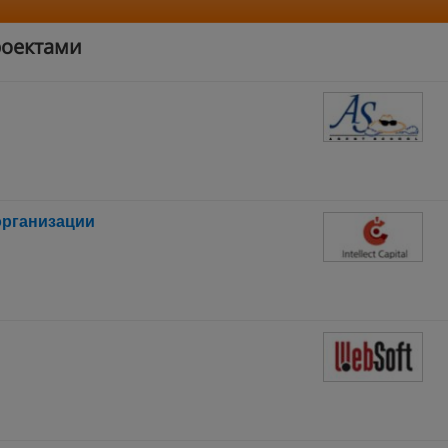
роектами
организации