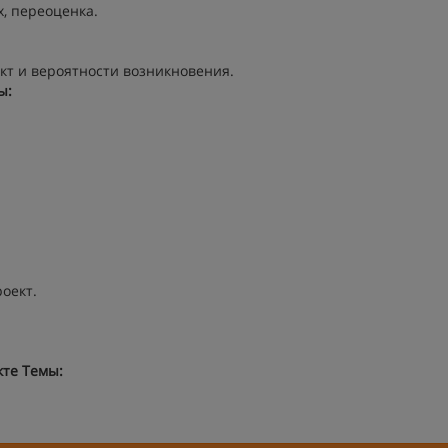
, переоценка.
кт и вероятности возникновения.
ы:
оект.
кте
Темы: