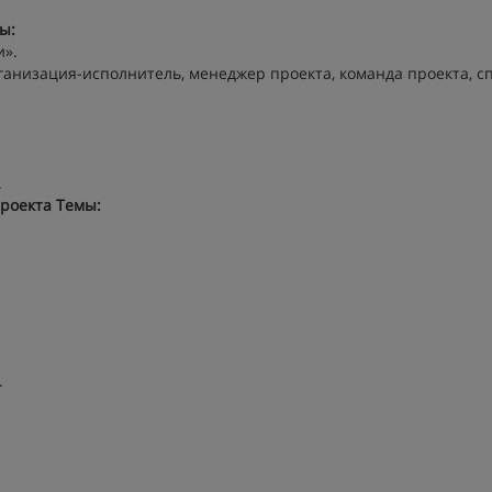
ы:
и».
ганизация-исполнитель, менеджер проекта, команда проекта, с
.
проекта
Темы:
.