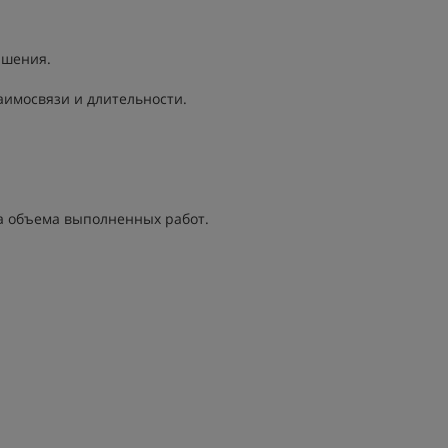
чшения.
аимосвязи и длительности.
за объема выполненных работ.