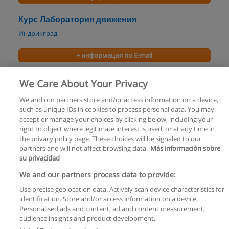
Курс Лаборатория движения
Индрикград
+ информация по E-mail
Курс Сакральные танцы
We Care About Your Privacy
Индрикград
We and our partners store and/or access information on a device,
such as unique IDs in cookies to process personal data. You may
+ информация по E-mail
accept or manage your choices by clicking below, including your
right to object where legitimate interest is used, or at any time in
the privacy policy page. These choices will be signaled to our
partners and will not affect browsing data.
Más información sobre
su privacidad
Правила пользования
We and our partners process data to provide:
Use precise geolocation data. Actively scan device characteristics for
Конфиденциальность информации
identification. Store and/or access information on a device.
Personalised ads and content, ad and content measurement,
Напишите Educaedu
audience insights and product development.