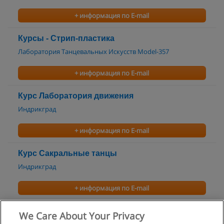
+ информация по E-mail
Курсы - Стрип-пластика
Лаборатория Танцевальных Искусств Model-357
+ информация по E-mail
Курс Лаборатория движения
Индрикград
+ информация по E-mail
Курс Сакральные танцы
Индрикград
+ информация по E-mail
Курс Танго
We Care About Your Privacy