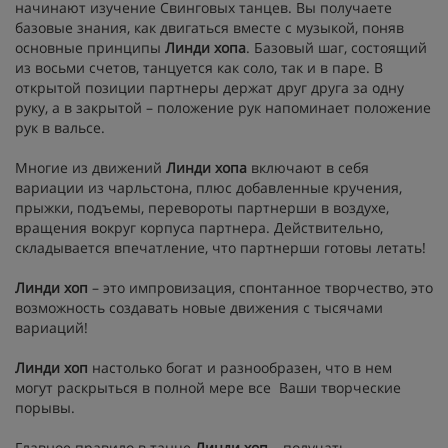
начинают изучение Свинговых танцев. Вы получаете
базовые знания, как двигаться вместе с музыкой, поняв
основные принципы
Линди хопа
. Базовый шаг, состоящий
из восьми счетов, танцуется как соло, так и в паре. В
открытой позиции партнеры держат друг друга за одну
руку, а в закрытой – положение рук напоминает положение
рук в вальсе.
Многие из движений
Линди хопа
включают в себя
вариации из чарльстона, плюс добавленные кручения,
прыжки, подъемы, перевороты партнерши в воздухе,
вращения вокруг корпуса партнера. Действительно,
складывается впечатление, что партнерши готовы летать!
Линди хоп
– это импровизация, спонтанное творчество, это
возможность создавать новые движения с тысячами
вариаций!
Линди хоп
настолько богат и разнообразен, что в нем
могут раскрыться в полной мере все Ваши творческие
порывы.
Главное правило в танце
Линди хоп
– получать