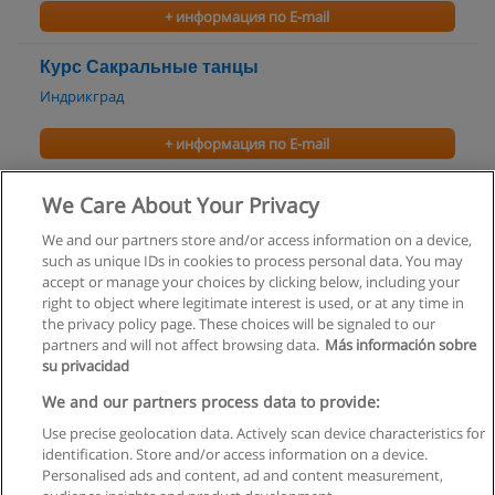
+ информация по E-mail
Курс Сакральные танцы
Индрикград
+ информация по E-mail
Курс Танго
We Care About Your Privacy
Индрикград
We and our partners store and/or access information on a device,
such as unique IDs in cookies to process personal data. You may
+ информация по E-mail
accept or manage your choices by clicking below, including your
right to object where legitimate interest is used, or at any time in
the privacy policy page. These choices will be signaled to our
partners and will not affect browsing data.
Más información sobre
su privacidad
Правила пользования
We and our partners process data to provide:
Use precise geolocation data. Actively scan device characteristics for
Конфиденциальность информации
identification. Store and/or access information on a device.
Personalised ads and content, ad and content measurement,
Напишите Educaedu