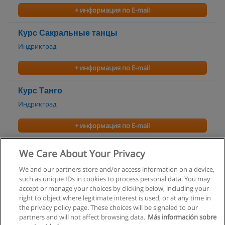
+ информация по E-mail
Курс Сакральные танцы
Индрикград
+ информация по E-mail
Курс Танго
Индрикград
+ информация по E-mail
Курс Хип-хоп танцы
We Care About Your Privacy
Школа танцев BeatOne
We and our partners store and/or access information on a device,
such as unique IDs in cookies to process personal data. You may
+ информация по E-mail
accept or manage your choices by clicking below, including your
right to object where legitimate interest is used, or at any time in
the privacy policy page. These choices will be signaled to our
partners and will not affect browsing data.
Más información sobre