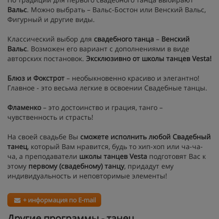
Вальс
. Можно выбрать – Вальс-Бостон или Венский Вальс,
Фигурный и другие виды.
Классический выбор для
свадебного танца
–
Венский
Вальс
. Возможен его вариант с дополнениями в виде
авторских постановок.
Эксклюзивно от школы танцев Vesta!
Блюз и Фокстрот
– необыкновенно красиво и элегантно!
Главное - это весьма легкие в освоении Свадебные танцы.
Фламенко
– это достоинство и грация, танго –
чувственность и страсть!
На своей свадьбе Вы
сможете исполнить любой Свадебный
танец
, который Вам нравится, будь то хип-хоп или ча-ча-
ча, а преподаватели
школы танцев Vesta
подготовят Вас к
этому
первому (свадебному) танцу
, придадут ему
индивидуальность и неповторимые элементы!
+ информация по E-mail
Другие программы - танец