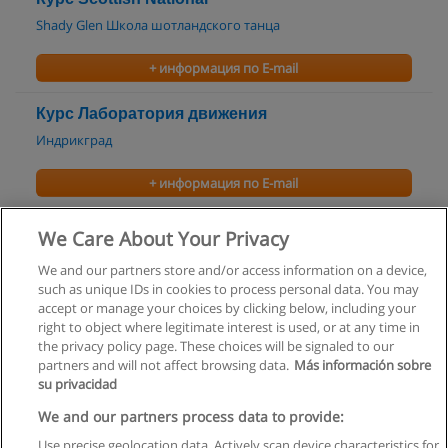
Shady Glen Школа шотландского танца
+ информация по E-mail
Курс Лаборатория движения
Индрикград
+ информация по E-mail
Курс Сакральные танцы
We Care About Your Privacy
Индрикград
We and our partners store and/or access information on a device,
such as unique IDs in cookies to process personal data. You may
+ информация по E-mail
accept or manage your choices by clicking below, including your
right to object where legitimate interest is used, or at any time in
the privacy policy page. These choices will be signaled to our
partners and will not affect browsing data.
Más información sobre
su privacidad
Правила пользования
We and our partners process data to provide:
Use precise geolocation data. Actively scan device characteristics for