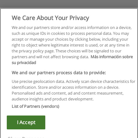
We Care About Your Privacy
We and our partners store and/or access information on a device,
such as unique IDs in cookies to process personal data. You may
accept or manage your choices by clicking below, including your
right to object where legitimate interest is used, or at any time in
the privacy policy page. These choices will be signaled to our
partners and will not affect browsing data.
Más información sobre
su privacidad
We and our partners process data to provide:
Use precise geolocation data. Actively scan device characteristics for
identification. Store and/or access information on a device.
Правила пользования
Personalised ads and content, ad and content measurement,
audience insights and product development.
Конфиденциальность информации
List of Partners (vendors)
Напишите Educaedu
I Accept
Copyright © Educaedu Business S.L. - CIF : B-95610580: -
www.educaedu.ru