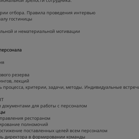
сиональной зрелости сотрудника.
ерии отбора. Правила проведения интервью
налу гостиницы
альной и нематериальной мотивации
персонала
ия
ового резерва
ингов, лекций
ь процесса, критерии, задачи, методы. Индивидуальные встреч
RT
 документами для работы с персоналом
ицы
управления рестораном
гирование полномочий
достижение поставленных целей всем персоналом
ль директора в формировании команды