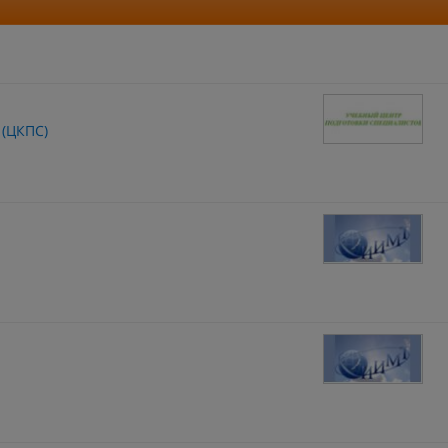
 (ЦКПС)