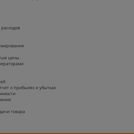
 расходов
рмирования
ытые цены
операторами
лей
тчет о прибылях и убытках
оимости
ления
дачи товара