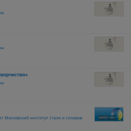
ры
ры
творчество»
ры
т Московский институт стали и сплавов