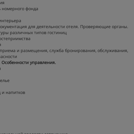
ия
ь номерного фонда
интерьера
окументация для деятельности отеля. Проверяющие органы.
туры различных типов гостиниц
остеприимства
я
приема и размещения, служба бронирования, обслуживания,
пасности
. Особенности управления.
я
белье
 и напитков