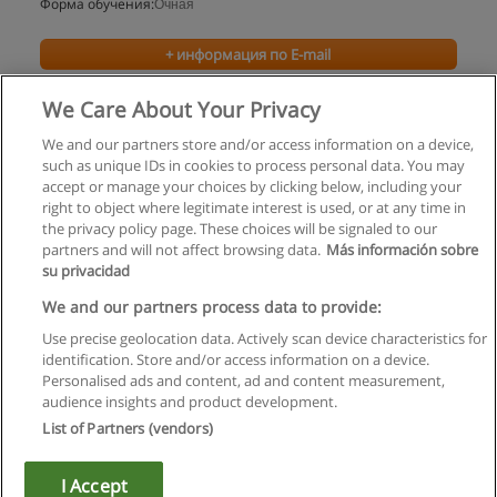
Форма обучения:
Очная
+ информация по E-mail
We Care About Your Privacy
We and our partners store and/or access information on a device,
such as unique IDs in cookies to process personal data. You may
accept or manage your choices by clicking below, including your
right to object where legitimate interest is used, or at any time in
the privacy policy page. These choices will be signaled to our
partners and will not affect browsing data.
Más información sobre
su privacidad
Правила пользования
We and our partners process data to provide:
Use precise geolocation data. Actively scan device characteristics for
Конфиденциальность информации
identification. Store and/or access information on a device.
Personalised ads and content, ad and content measurement,
Напишите Educaedu
audience insights and product development.
List of Partners (vendors)
Copyright © Educaedu Business S.L. - CIF : B-95610580: -
www.educaedu.ru
I Accept