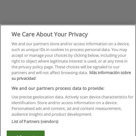
We Care About Your Privacy
We and our partners store and/or access information on a device,
such as unique IDs in cookies to process personal data. You may
accept or manage your choices by clicking below, including your
right to object where legitimate interest is used, or at any time in
the privacy policy page. These choices will be signaled to our
partners and will not affect browsing data.
Más información sobre
su privacidad
Правила пользования
We and our partners process data to provide:
Use precise geolocation data. Actively scan device characteristics for
Конфиденциальность информации
identification. Store and/or access information on a device.
Personalised ads and content, ad and content measurement,
Напишите Educaedu
audience insights and product development.
List of Partners (vendors)
Copyright © Educaedu Business S.L. - CIF : B-95610580: -
www.educaedu.ru