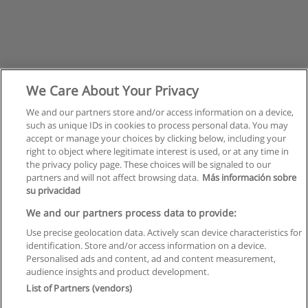
We Care About Your Privacy
We and our partners store and/or access information on a device,
such as unique IDs in cookies to process personal data. You may
accept or manage your choices by clicking below, including your
right to object where legitimate interest is used, or at any time in
the privacy policy page. These choices will be signaled to our
partners and will not affect browsing data.
Más información sobre
su privacidad
Правила пользования
We and our partners process data to provide:
Use precise geolocation data. Actively scan device characteristics for
Конфиденциальность информации
identification. Store and/or access information on a device.
Personalised ads and content, ad and content measurement,
Напишите Educaedu
audience insights and product development.
List of Partners (vendors)
Copyright © Educaedu Business S.L. - CIF : B-95610580: -
www.educaedu.ru