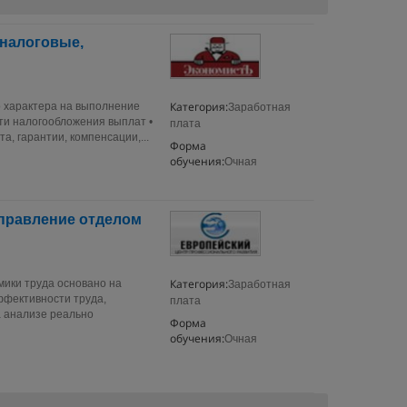
 налоговые,
Категория:
о характера на выполнение
Заработная
сти налогообложения выплат •
плата
, гарантии, компенсации,...
Форма
обучения:
Очная
правление отделом
Категория:
мики труда основано на
Заработная
ффективности труда,
плата
а анализе реально
Форма
обучения:
Очная