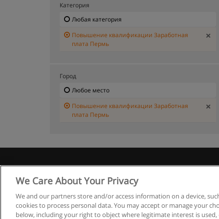
Категория
Любая категория
Повышение квалификации Заработная
плата Пермь
Город
Любое место
Повышение квалификации Заработная
плата Пермь
Правила
We Care About Your Privacy
We and our partners store and/or access information on a device, such
cookies to process personal data. You may accept or manage your choi
below, including your right to object where legitimate interest is used, 