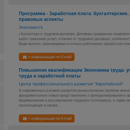
Программа - Заработная плата: бухгалтерские,
правовые аспекты
ЭкономистЪ
• Бухгалтеру о трудовом договоре. Договоры гражданско-правовог
работ (оказание услуг): отличия от трудового договора, особенно
Виды выплат, производимых в пользу работников: заработная плата
+ информация по E-mail
Повышение квалификации Экономика труда: у
труда и заработной платы
Центр профессионального развития "Европейский"
В современных условиях развития рынка изучение проблем эконо
фундаментально новых представлениях о функционировании и э
формировании и регулировании трудового потенциала, а также н
происходящих в сфере...
+ информация по E-mail