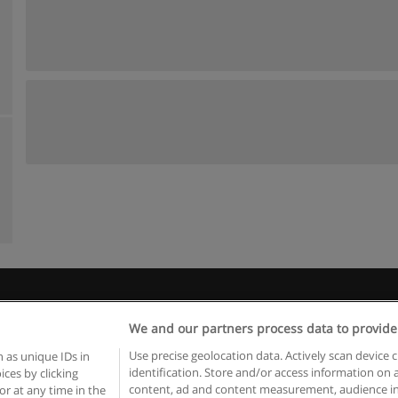
 пользования
Конфиденциальность информации
Напишите 
We and our partners process data to provide
Copyright © Educaedu Business S.L. - CIF : B-95610580: -
www.educaedu.ru
Use precise geolocation data. Actively scan device c
 as unique IDs in
identification. Store and/or access information on 
ces by clicking
content, ad and content measurement, audience in
or at any time in the