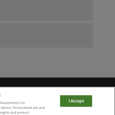
Educaedu
:
I Accept
haracteristics for
a device. Personalised ads and
sights and product