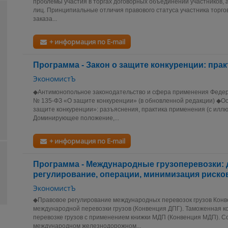
проблемы участия в торгах договорных объединений участников,
лиц. Принципиальные отличия правового статуса участника торго
заказа...
+ информация по E-mail
Программа - Закон о защите конкуренции: пра
ЭкономистЪ
◆Антимонопольное законодательство и сфера применения Федера
№ 135‑ФЗ «О защите конкуренции» (в обновленной редакции) ◆О
защите конкуренции»: разъяснения, практика применения (с илл
Доминирующее положение,...
+ информация по E-mail
Программа - Международные грузоперевозки:
регулирование, операции, минимизация риско
ЭкономистЪ
◆Правовое регулирование международных перевозок грузов Конв
международной перевозки грузов (Конвенция ДПГ). Таможенная 
перевозке грузов с применением книжки МДП (Конвенция МДП). С
международном железнодорожном...