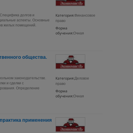
Категория:
Специфика долгов и
Финансовое
оциальные аспекты. Основные
право
ов жилых помещений.
Форма
обучения:
Очная
твенного общества.
Категория:
польном законодательстве.
Деловое
ки и сделки с
право
ирования. Определение
Форма
обучения:
Очная
 практика применения