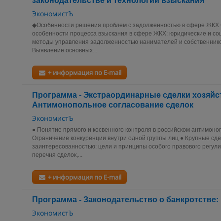
законодательстве и технологии взыскания
ЭкономистЪ
◆Особенности решения проблем с задолженностью в сфере ЖКХ 
особенности процесса взыскания в сфере ЖКХ: юридические и с
методы управления задолженностью нанимателей и собственник
Выявление основных...
+ информация по E-mail
Программа - Экстраординарные сделки хозяйс
Антимонопольное согласование сделок
ЭкономистЪ
● Понятие прямого и косвенного контроля в российском антимоно
Ограничение конкуренции внутри одной группы лиц ● Крупные сдел
заинтересованностью: цели и принципы особого правового регул
перечня сделок,...
+ информация по E-mail
Программа - Законодательство о банкротстве:
ЭкономистЪ