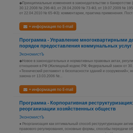
◆Принципиальные изменения в законодательстве о банкротстве 
30.12.2008 № 296‑ФЗ, от 28.04.2009 № 73‑ФЗ, от 19.07.2009 № 195
от 22.04.2010 № 65‑ФЗ): комментарии, практика применения. Пос
+ информация по E-mail
Программа - Управление многоквартирными д
порядок предоставления коммунальных услуг
ЭкономистЪ
◆Новое в законодательных и нормативных правовых актах, рег
отношения в РФ (Жилищный кодекс РФ; Федеральный закон от 30
«Технический регламент о безопасности зданий и сооружений»; 
закона от 13.03.2006 №...
+ информация по E-mail
Программа - Корпоративная реструктуризация
реорганизации хозяйственных обществ
ЭкономистЪ
● Реорганизация как оптимальный способ реструктуризации акти
правового регулирования, основные формы, способы передачи об