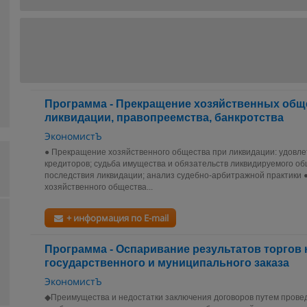
Программа - Прекращение хозяйственных обще
ликвидации, правопреемства, банкротства
ЭкономистЪ
● Прекращение хозяйственного общества при ликвидации: удовл
кредиторов; судьба имущества и обязательств ликвидируемого о
последствия ликвидации; анализ судебно-арбитражной практики
хозяйственного общества...
+ информация по E-mail
Программа - Оспаривание результатов торгов
государственного и муниципального заказа
ЭкономистЪ
◆Преимущества и недостатки заключения договоров путем прове