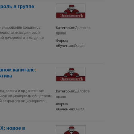
роль в группе
Категория:
егулирования холдингов.
Деловое
недостаткихолдинговой
право
ий дочерности в холдинге
Форма
обучения:
Очная
вном капитале:
ктика
Категория:
и, залога и пр.; внесение
Деловое
выкуп акционерным обществом
право
 закрытого акционерного...
Форма
обучения:
Очная
Х: новое в