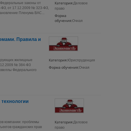
Категория:
(Федеральные законы от
Деловое
‑ФЗ, от 17.12.2009 № 323‑ФЗ,
право
тановление Пленума ВАС...
Форма
обучения:
Очная
омами. Правила и
Категория:
улирующих жилищные
Юриспруденция
.12.2009 № 384‑ФЗ
Форма обучения:
Очная
новеллы Федерального
: технологии
Категория:
вов компании: проблемы
Деловое
ъектов гражданских прав
право