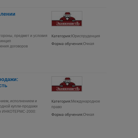
влении
Категория:
ороны, предмет и условия
Юриспруденция
ринцип
Форма обучения:
Очная
ения договоров
родажи:
сть
Категория:
нием, исполнением и
Международное
одной купли-продажи
право
вки ИНКОТЕРМС-2000:
Форма обучения:
Очная