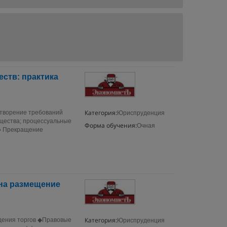
ств: практика
Категория:
етворение требований
Юриспруденция
бщества; процессуальные
Форма обучения:
Очная
 ● Прекращение
 на размещение
Категория:
дения торгов ◆Правовые
Юриспруденция