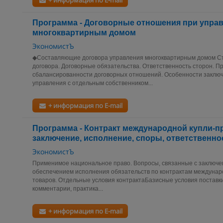
+ информация по E-mail
Программа - Договорные отношения при упра
многоквартирным домом
ЭкономистЪ
◆Составляющие договора управления многоквартирным домом Ст
договора. Договорные обязательства. Ответственность сторон. П
сбалансированности договорных отношений. Особенности заключ
управления с отдельным собственником...
+ информация по E-mail
Программа - Контракт международной купли-п
заключение, исполнение, споры, ответственно
ЭкономистЪ
Применимое национальное право. Вопросы, связанные с заключе
обеспечением исполнения обязательств по контрактам междунар
товаров. Отдельные условия контрактаБазисные условия поста
комментарии, практика...
+ информация по E-mail