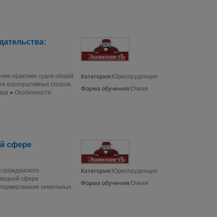
дательства:
Категория:
ние практики судов общей
Юриспруденция
ти корпоративных споров.
Форма обучения:
Очная
ица ● Особенности
й сфере
Категория:
 гражданского
Юриспруденция
илищной сфере
Форма обучения:
Очная
◆Формирование земельных