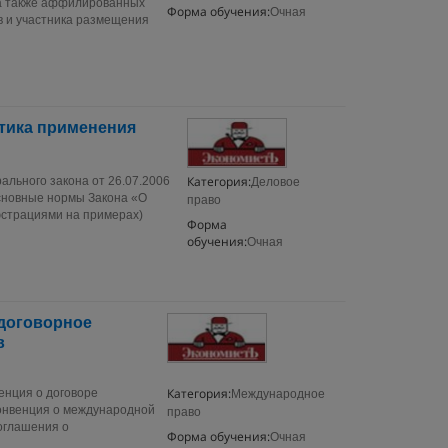
 а также аффилированных
Форма обучения:
Очная
в и участника размещения
ктика применения
Категория:
льного закона от 26.07.2006
Деловое
сновные нормы Закона «О
право
юстрациями на примерах)
Форма
обучения:
Очная
 договорное
в
Категория:
енция о договоре
Международное
конвенция о международной
право
оглашения о
Форма обучения:
Очная