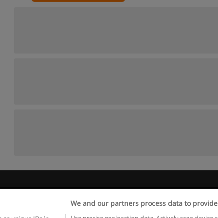
 пользования
Конфиденциальность информации
Напишите 
We and our partners process data to provide
Copyright © Educaedu Business S.L. - CIF : B-95610580: -
www.educaedu.ru