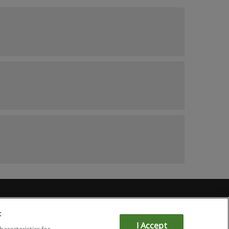
Educaedu
:
I Accept