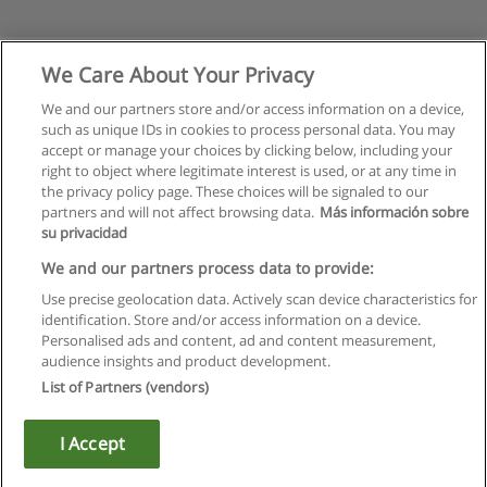
We Care About Your Privacy
We and our partners store and/or access information on a device,
such as unique IDs in cookies to process personal data. You may
accept or manage your choices by clicking below, including your
right to object where legitimate interest is used, or at any time in
the privacy policy page. These choices will be signaled to our
partners and will not affect browsing data.
Más información sobre
su privacidad
Правила пользования
We and our partners process data to provide:
Use precise geolocation data. Actively scan device characteristics for
Конфиденциальность информации
identification. Store and/or access information on a device.
Personalised ads and content, ad and content measurement,
Напишите Educaedu
audience insights and product development.
List of Partners (vendors)
Copyright © Educaedu Business S.L. - CIF : B-95610580: -
www.educaedu.ru
I Accept