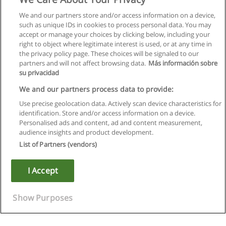
We and our partners store and/or access information on a device,
such as unique IDs in cookies to process personal data. You may
accept or manage your choices by clicking below, including your
right to object where legitimate interest is used, or at any time in
the privacy policy page. These choices will be signaled to our
partners and will not affect browsing data.
Más información sobre
su privacidad
We and our partners process data to provide:
Use precise geolocation data. Actively scan device characteristics for
identification. Store and/or access information on a device.
Правила пользования
Personalised ads and content, ad and content measurement,
audience insights and product development.
Конфиденциальность информации
List of Partners (vendors)
Напишите Educaedu
I Accept
Copyright © Educaedu Business S.L. - CIF : B-95610580: -
www.educaedu.ru
Show Purposes