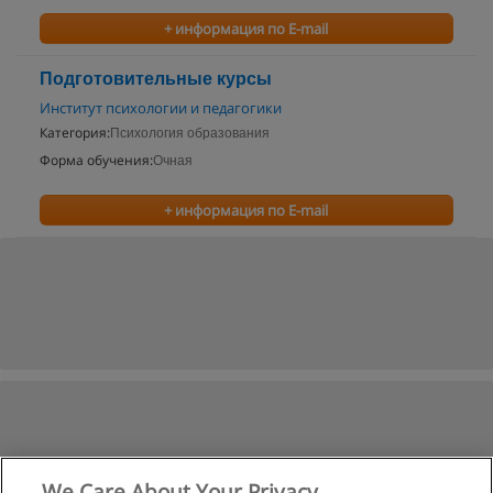
+ информация по E-mail
Подготовительные курсы
Институт психологии и педагогики
Категория:
Психология образования
Форма обучения:
Очная
+ информация по E-mail
We Care About Your Privacy