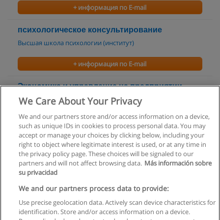
+ информация по E-mail
психологическое консультирование
Высшая школа психологии (институт)
+ информация по E-mail
Экономика и управление на предприятии
(информационные технологии и связь)
We Care About Your Privacy
Кузбасский институт экономики и права
We and our partners store and/or access information on a device,
such as unique IDs in cookies to process personal data. You may
+ информация по E-mail
accept or manage your choices by clicking below, including your
right to object where legitimate interest is used, or at any time in
the privacy policy page. These choices will be signaled to our
partners and will not affect browsing data.
Más información sobre
su privacidad
Правила пользования
We and our partners process data to provide:
Use precise geolocation data. Actively scan device characteristics for
Конфиденциальность информации
identification. Store and/or access information on a device.