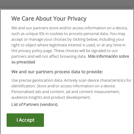
We Care About Your Privacy
We and our partners store and/or access information on a device,
such as unique IDs in cookies to process personal data. You may
accept or manage your choices by clicking below, including your
right to object where legitimate interest is used, or at any time in
the privacy policy page. These choices will be signaled to our
partners and will not affect browsing data.
Más información sobre
su privacidad
We and our partners process data to provide:
Use precise geolocation data. Actively scan device characteristics for
identification. Store and/or access information on a device.
Правила пользования
Personalised ads and content, ad and content measurement,
audience insights and product development.
Конфиденциальность информации
List of Partners (vendors)
Напишите Educaedu
I Accept
Copyright © Educaedu Business S.L. - CIF : B-95610580: -
www.educaedu.ru