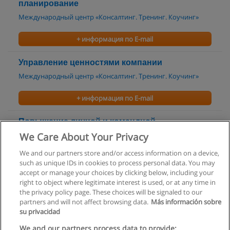
планирование
Международный центр «Консалтинг. Тренинг. Коучинг»
+ информация по E-mail
Управление ценностями компании
Международный центр «Консалтинг. Тренинг. Коучинг»
+ информация по E-mail
Повышение личной и командной
эффективности
We Care About Your Privacy
Центр Современных Бизнес Технологий
We and our partners store and/or access information on a device,
such as unique IDs in cookies to process personal data. You may
+ информация по E-mail
accept or manage your choices by clicking below, including your
right to object where legitimate interest is used, or at any time in
the privacy policy page. These choices will be signaled to our
partners and will not affect browsing data.
Más información sobre
su privacidad
Правила пользования
We and our partners process data to provide: