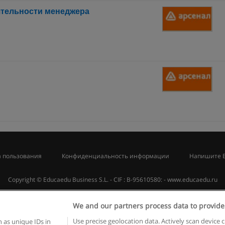
тельности менеджера
 пользования
Конфиденциальность информации
Напишите 
Copyright © Educaedu Business S.L. - CIF : B-95610580: -
www.educaedu.ru
We and our partners process data to provide
Use precise geolocation data. Actively scan device c
 as unique IDs in