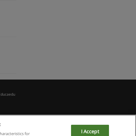
Educaedu
:
I Accept
haracteristics for