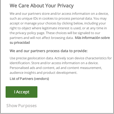
We Care About Your Privacy
We and our partners store and/or access information on a device,
such as unique IDs in cookies to process personal data. You may
accept or manage your choices by clicking below, including your
right to object where legitimate interest is used, or at any time in
the privacy policy page. These choices will be signaled to our
partners and will not affect browsing data.
Más información sobre
su privacidad
We and our partners process data to provide:
Use precise geolocation data. Actively scan device characteristics for
identification. Store and/or access information on a device.
Правила пользования
Personalised ads and content, ad and content measurement,
audience insights and product development.
Конфиденциальность информации
List of Partners (vendors)
Напишите Educaedu
I Accept
Copyright © Educaedu Business S.L. - CIF : B-95610580: -
www.educaedu.ru
Show Purposes