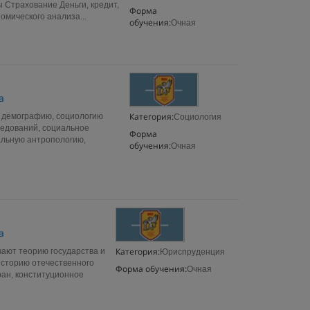
Страхование Деньги, кредит,
Форма
омического анализа...
обучения:
Очная
а
Категория:
 демографию, социологию
Социология
ледований, социальное
Форма
альную антропологию,
обучения:
Очная
а
Категория:
ают теорию государства и
Юриспруденция
 историю отечественного
Форма обучения:
Очная
ран, конституционное