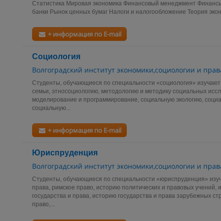
Статистика Мировая экономика Финансовый менеджмент Финансы 
банки Рынок ценных бумаг Налоги и налогообложение Теория экон
+ информация по E-mail
Социология
Волгоградский институт экономики,социологии и прав
Студенты, обучающиеся по специальности «социология» изучают
семьи, этносоциологию, методологию и методику социальных исс
моделирование и программирование, социальную экологию, соци
социальную...
+ информация по E-mail
Юриспруденция
Волгоградский институт экономики,социологии и прав
Студенты, обучающиеся по специальности «юриспруденция» изуч
права, римское право, историю политических и правовых учений,
государства и права, историю государства и права зарубежных ст
право,...