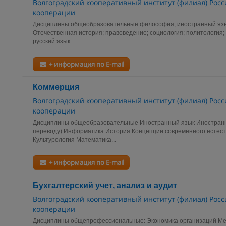
Волгоградский кооперативный институт (филиал) Росс
кооперации
Дисциплины общеобразовательные философия; иностранный язык
Отечественная история; правоведение; социология; политология; 
русский язык...
+ информация по E-mail
Коммерция
Волгоградский кооперативный институт (филиал) Росс
кооперации
Дисциплины общеобразовательные Иностранный язык Иностранны
переводу) Информатика История Концепции современного естест
Культурология Математика...
+ информация по E-mail
Бухгалтерский учет, анализ и аудит
Волгоградский кооперативный институт (филиал) Росс
кооперации
Дисциплины общепрофессиональные: Экономика организаций М