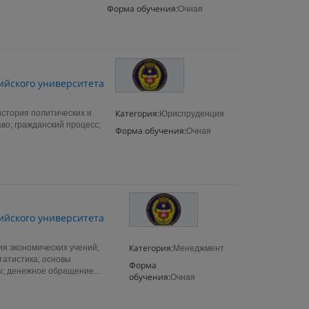
Форма обучения:
Очная
ийского университета
Категория:
стория политических и
Юриспруденция
во; гражданский процесс;
Форма обучения:
Очная
ийского университета
Категория:
я экономических учений;
Менеджмент
татистика; основы
Форма
ы; денежное обращение...
обучения:
Очная