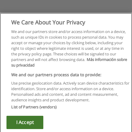
We Care About Your Privacy
We and our partners store and/or access information on a device,
such as unique IDs in cookies to process personal data. You may
accept or manage your choices by clicking below, including your
right to object where legitimate interest is used, or at any time in
the privacy policy page. These choices will be signaled to our
partners and will not affect browsing data.
Más información sobre
su privacidad
Правила пользования
We and our partners process data to provide:
Use precise geolocation data. Actively scan device characteristics for
Конфиденциальность информации
identification. Store and/or access information on a device.
Personalised ads and content, ad and content measurement,
Напишите Educaedu
audience insights and product development.
List of Partners (vendors)
Copyright © Educaedu Business S.L. - CIF : B-95610580: -
www.educaedu.ru
I Accept