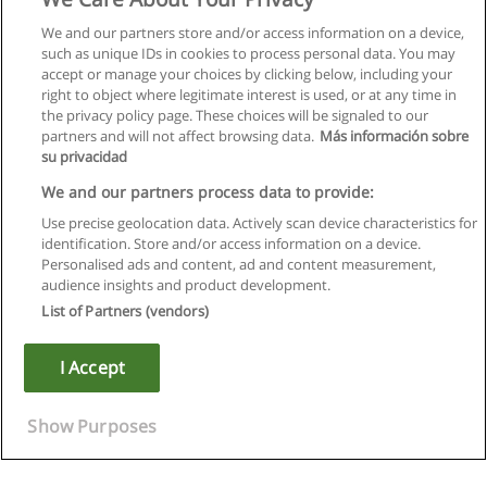
We and our partners store and/or access information on a device,
such as unique IDs in cookies to process personal data. You may
accept or manage your choices by clicking below, including your
right to object where legitimate interest is used, or at any time in
the privacy policy page. These choices will be signaled to our
partners and will not affect browsing data.
Más información sobre
su privacidad
We and our partners process data to provide:
Use precise geolocation data. Actively scan device characteristics for
identification. Store and/or access information on a device.
Правила пользования
Personalised ads and content, ad and content measurement,
audience insights and product development.
Конфиденциальность информации
List of Partners (vendors)
Напишите Educaedu
I Accept
Copyright © Educaedu Business S.L. - CIF : B-95610580: -
www.educaedu.ru
Show Purposes