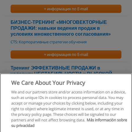
+ информация по E-mail
БИЗНЕС-ТРЕНИНГ «МНОГОВЕКТОРНЫЕ
ПРОДАЖИ: навыки ведения продаж в
условиях множественного согласования»
CTS: Корпоративные стратегии обучения
+ информация по E-mail
Тренинг ЭФФЕКТИВНЫЕ ПРОДАЖИ в
условиях НЕСТАБИЛЬНОСТИ и ВЫСОКОЙ
КОНКУРЕНЦИИ
We Care About Your Privacy
Бизнес-развитие
We and our partners store and/or access information on a device,
such as unique IDs in cookies to process personal data. You may
+ информация по E-mail
accept or manage your choices by clicking below, including your
right to object where legitimate interest is used, or at any time in
the privacy policy page. These choices will be signaled to our
partners and will not affect browsing data.
Más información sobre
su privacidad