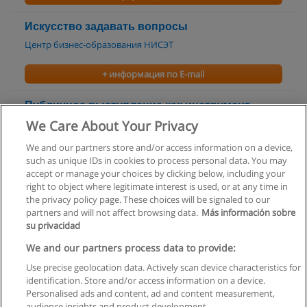
Искусство задавать вопросы
Центр бизнес-образования НИСЭТ
+ информация по E-mail
Публичное выступление как инструмент
лидера
We Care About Your Privacy
АРСЕНАЛ
We and our partners store and/or access information on a device,
such as unique IDs in cookies to process personal data. You may
+ информация по E-mail
accept or manage your choices by clicking below, including your
right to object where legitimate interest is used, or at any time in
the privacy policy page. These choices will be signaled to our
partners and will not affect browsing data.
Más información sobre
su privacidad
Правила пользования
We and our partners process data to provide:
Use precise geolocation data. Actively scan device characteristics for
Конфиденциальность информации
identification. Store and/or access information on a device.
Personalised ads and content, ad and content measurement,
Напишите Educaedu
audience insights and product development.