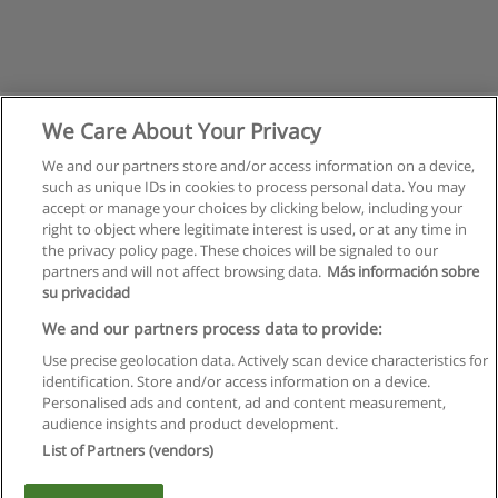
We Care About Your Privacy
We and our partners store and/or access information on a device,
such as unique IDs in cookies to process personal data. You may
accept or manage your choices by clicking below, including your
right to object where legitimate interest is used, or at any time in
the privacy policy page. These choices will be signaled to our
partners and will not affect browsing data.
Más información sobre
su privacidad
Правила пользования
We and our partners process data to provide:
Use precise geolocation data. Actively scan device characteristics for
Конфиденциальность информации
identification. Store and/or access information on a device.
Personalised ads and content, ad and content measurement,
Напишите Educaedu
audience insights and product development.
List of Partners (vendors)
Copyright © Educaedu Business S.L. - CIF : B-95610580: -
www.educaedu.ru