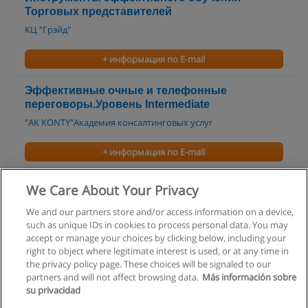
Торговых представителей
КЦ "Грэйд"
+ информация по E-mail
Эффективные очные и телефонные
переговоры.Уровень Intermediate
"AK KONTY"Академия консалтинговых услуг
+ информация по E-mail
Телефонные продажи
We Care About Your Privacy
"AK KONTY"Академия консалтинговых услуг
We and our partners store and/or access information on a device,
such as unique IDs in cookies to process personal data. You may
+ информация по E-mail
accept or manage your choices by clicking below, including your
right to object where legitimate interest is used, or at any time in
the privacy policy page. These choices will be signaled to our
partners and will not affect browsing data.
Más información sobre
su privacidad