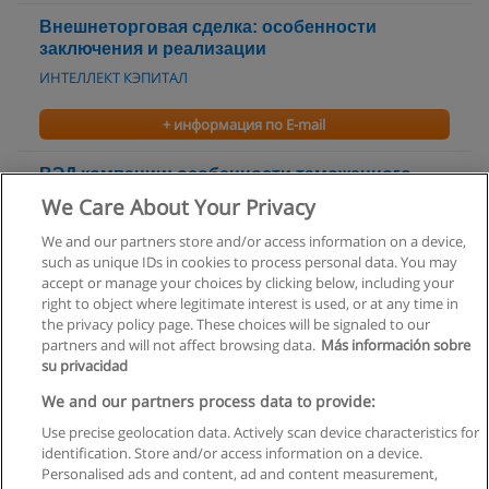
Внешнеторговая сделка: особенности
заключения и реализации
ИНТЕЛЛЕКТ КЭПИТАЛ
+ информация по E-mail
ВЭД компании: особенности таможенного
регулирования в рамках Таможенного союза
We Care About Your Privacy
ИНТЕЛЛЕКТ КЭПИТАЛ
We and our partners store and/or access information on a device,
such as unique IDs in cookies to process personal data. You may
+ информация по E-mail
accept or manage your choices by clicking below, including your
right to object where legitimate interest is used, or at any time in
the privacy policy page. These choices will be signaled to our
partners and will not affect browsing data.
Más información sobre
su privacidad
Правила пользования
We and our partners process data to provide:
Use precise geolocation data. Actively scan device characteristics for
Конфиденциальность информации
identification. Store and/or access information on a device.
Personalised ads and content, ad and content measurement,
Напишите Educaedu