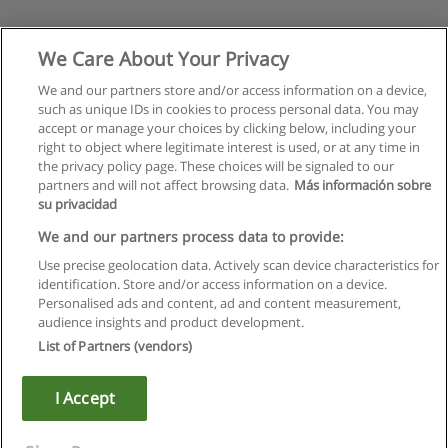
We Care About Your Privacy
We and our partners store and/or access information on a device,
such as unique IDs in cookies to process personal data. You may
accept or manage your choices by clicking below, including your
right to object where legitimate interest is used, or at any time in
the privacy policy page. These choices will be signaled to our
partners and will not affect browsing data.
Más información sobre
su privacidad
We and our partners process data to provide:
Use precise geolocation data. Actively scan device characteristics for
identification. Store and/or access information on a device.
Правила пользования
Personalised ads and content, ad and content measurement,
audience insights and product development.
Конфиденциальность информации
List of Partners (vendors)
Напишите Educaedu
I Accept
Copyright © Educaedu Business S.L. - CIF : B-95610580: -
www.educaedu.ru