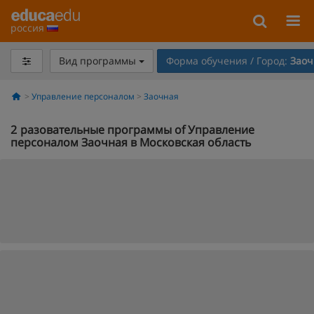
россия
Вид программы
Форма обучения / Город:
Заоч
Управление персоналом
Заочная
2
разовательные программы of Управление
персоналом Заочная в Московская область