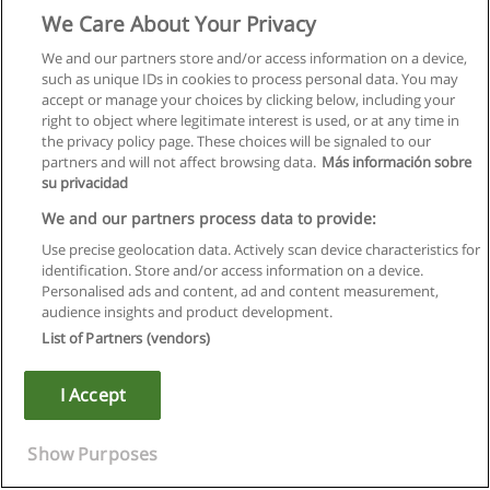
We Care About Your Privacy
We and our partners store and/or access information on a device,
such as unique IDs in cookies to process personal data. You may
accept or manage your choices by clicking below, including your
right to object where legitimate interest is used, or at any time in
the privacy policy page. These choices will be signaled to our
partners and will not affect browsing data.
Más información sobre
su privacidad
We and our partners process data to provide:
Use precise geolocation data. Actively scan device characteristics for
identification. Store and/or access information on a device.
Правила пользования
Personalised ads and content, ad and content measurement,
audience insights and product development.
Конфиденциальность информации
List of Partners (vendors)
Напишите Educaedu
I Accept
Copyright © Educaedu Business S.L. - CIF : B-95610580: -
www.educaedu.ru
Show Purposes