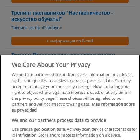
Тренинг наставников "Наставничество -
искусство обучать!"
Тренинг-центр «Говорун»
+ информация по E-mail
Тренинг Развитие навыков управления и
наставничества
We Care About Your Privacy
АМТ Консалтинг Групп
We and our partners store and/or access information on a device,
such as unique IDs in cookies to process personal data. You may
+ информация по E-mail
accept or manage your choices by clicking below, including your
right to object where legitimate interest is used, or at any time in
the privacy policy page. These choices will be signaled to our
partners and will not affect browsing data.
Más información sobre
su privacidad
Правила пользования
We and our partners process data to provide:
Use precise geolocation data. Actively scan device characteristics for
Конфиденциальность информации
identification. Store and/or access information on a device.