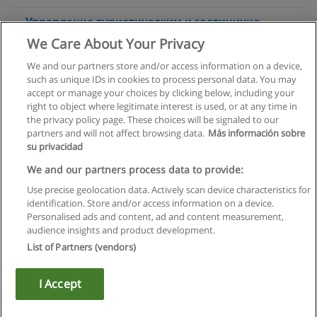
Управление туристическим и гостинично-
ресторанным бизнесом
We Care About Your Privacy
Московский социально-экономический институт
We and our partners store and/or access information on a device,
such as unique IDs in cookies to process personal data. You may
+ информация по E-mail
accept or manage your choices by clicking below, including your
right to object where legitimate interest is used, or at any time in
the privacy policy page. These choices will be signaled to our
partners and will not affect browsing data.
Más información sobre
su privacidad
Правила пользования
We and our partners process data to provide:
Use precise geolocation data. Actively scan device characteristics for
Конфиденциальность информации
identification. Store and/or access information on a device.
Personalised ads and content, ad and content measurement,
Напишите Educaedu
audience insights and product development.
List of Partners (vendors)
Copyright © Educaedu Business S.L. - CIF : B-95610580: -
www.educaedu.ru
I Accept