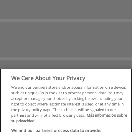
We Care About Your Privacy
We and our partners store and/or access information on a device,
such as unique IDs in cookies to process personal data. You may
accept or manage your choices by clicking below, including your
right to object where legitimate interest is used, or at any time in
Следующая
the privacy policy page. These choices will be signaled to our
partners and will not affect browsing data.
Más información sobre
Страница
1
из
2
su privacidad
We and our partners process data to provide: