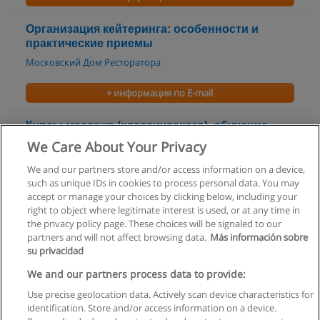
Организация кейтеринга: особенности и
практические приемы
Московский Дом Ресторатора
+ информация по E-mail
Курсы массажа (классического), обучение
массажу
We Care About Your Privacy
Учебный Центр Новая Карьера
We and our partners store and/or access information on a device,
such as unique IDs in cookies to process personal data. You may
+ информация по E-mail
accept or manage your choices by clicking below, including your
right to object where legitimate interest is used, or at any time in
the privacy policy page. These choices will be signaled to our
partners and will not affect browsing data.
Más información sobre
su privacidad
Правила пользования
We and our partners process data to provide:
Use precise geolocation data. Actively scan device characteristics for
Конфиденциальность информации
identification. Store and/or access information on a device.