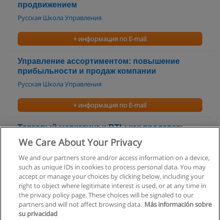
продвижением
Русская Школа Управления
+ информация по E-mail
Управление ассортиментом: повышение
прибыльности и продаж компании
Русская Школа Управления
+ информация по E-mail
Торговый маркетинг и BTL: как продавать
больше!
We Care About Your Privacy
Русская Школа Управления
We and our partners store and/or access information on a device,
such as unique IDs in cookies to process personal data. You may
+ информация по E-mail
accept or manage your choices by clicking below, including your
right to object where legitimate interest is used, or at any time in
the privacy policy page. These choices will be signaled to our
partners and will not affect browsing data.
Más información sobre
su privacidad