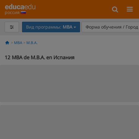
россия
Вид программы:
MBA
Форма обучения / Горо
MBA
M.B.A.
12
MBA de M.B.A. en Испания