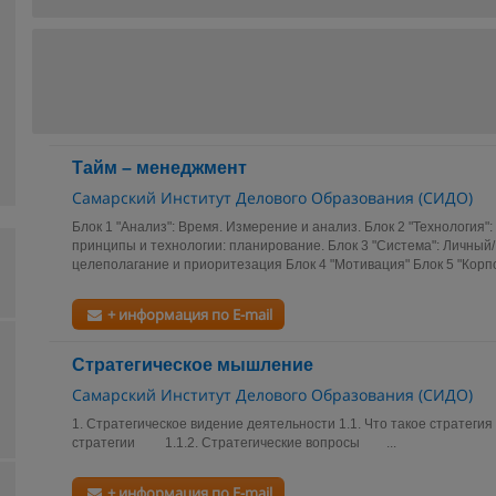
Тайм – менеджмент
Самарский Институт Делового Образования (СИДО)
Блок 1 "Анализ": Время. Измерение и анализ. Блок 2 "Технология"
принципы и технологии: планирование. Блок 3 "Система": Личный/
целеполагание и приоритезация Блок 4 "Мотивация" Блок 5 "Корп
+ информация по E-mail
Стратегическое мышление
Самарский Институт Делового Образования (СИДО)
1. Стратегическое видение деятельности 1.1. Что такое страте
стратегии 1.1.2. Стратегические вопросы ...
+ информация по E-mail