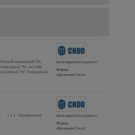
Категория:
: Личный/ командный ТМ,
Менеджмент
 командный ТМ, система:
Форма
оративный ТМ": Командный/...
обучения:
Очная
Категория:
гия 1.1.1. Определение
Менеджмент
Форма
обучения:
Очная