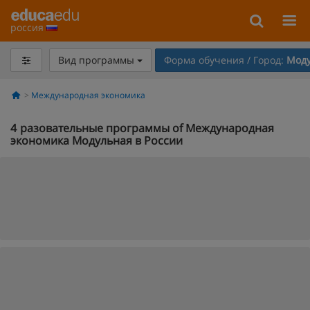
россия
Вид программы
Форма обучения / Город:
Моду
Международная экономика
4
разовательные программы of Международная
экономика Модульная в России