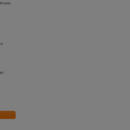
речью.
ен
ет