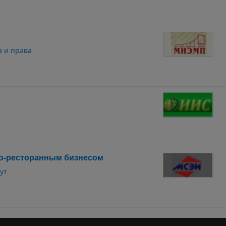
а и права
но-ресторанным бизнесом
ут