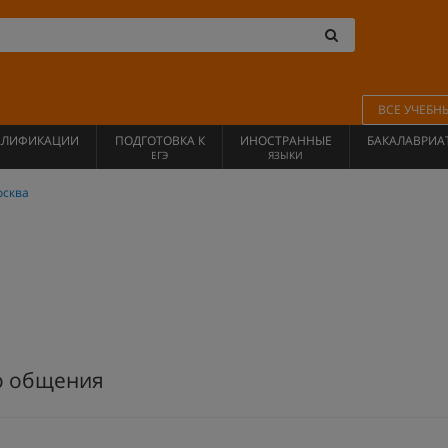
ВСЕ УЧЕБН
АЛИФИКАЦИИ
ПОДГОТОВКА К
ИНОСТРАННЫЕ
БАКАЛАВРИА
ЕГЭ
ЯЗЫКИ
сква
о общения